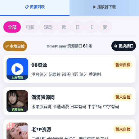
📋 资源列表
▶️ 播放器下载
全部
电影
短剧
欧
日
卡
妻
61
CmsPlayer 资源接口
条
✅ 本地自检
🔄 更换接口
98资源
暂未自检
港台综艺 记录片 邵氏电影 综艺 香港剧
远程有效
滴滴资源网
暂未自检
水果派解说 卡通动漫 日本有码 中字*码 中字有码
远程有效
老*P资源
暂未自检
三级*理 卡通动漫 丝袜OL 麻豆传媒 欧美**