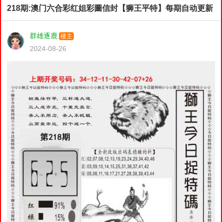
218期:澳门六合彩红姐彩圖信封【狮王平特】每期自动更新
群雄逐鹿
楼主
2024-08-26