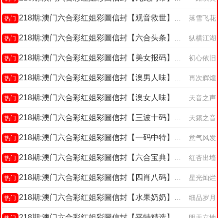
218期:澳门六合彩红姐彩圖信封【观音救世】每期自动更新
落雪飞花
热门
218期:澳门六合彩红姐彩圖信封【六合头条】每期自动更新
纵横江湖
热门
218期:澳门六合彩红姐彩圖信封【美女报码】每期自动更新
初心依旧
热门
218期:澳门六合彩红姐彩圖信封【澳男人味】每期自动更新
再次辉煌
热门
218期:澳门六合彩红姐彩圖信封【澳女人味】每期自动更新
天音之声
热门
218期:澳门六合彩红姐彩圖信封【三波十码】每期自动更新
天籁之音
热门
218期:澳门六合彩红姐彩圖信封【一码中特】每期自动更新
意气风发
热门
218期:澳门六合彩红姐彩圖信封【六合宝典】每期自动更新
红杏出墙
热门
218期:澳门六合彩红姐彩圖信封【四肖八码】每期自动更新
星光灿烂
热门
218期:澳门六合彩红姐彩圖信封【水果奶奶】每期自动更新
细品岁月
热门
218期:澳门六合彩红姐彩圖信封【平特精选】每期自动更新
明天立地