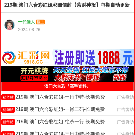
219期:澳门六合彩红姐彩圖信封【紫财神报】每期自动更新
一代佳人
楼主
2024-08-26
澳门六合彩『高手资料』
219期:澳门六合彩红姐-一肖中特-长期免费
广告赞助
精华帖
219期:澳门六合彩红姐-一肖二码-长期免费
广告赞助
精华帖
219期:澳门六合彩红姐-绝杀一行-长期免费
广告赞助
精华帖
219期:澳门六合彩红姐-三肖中特-长期免费
广告赞助
精华帖