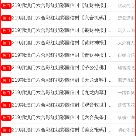
219期:澳门六合彩红姐彩圖信封【红财神报】每期自动更新
跳动的心
热门
219期:澳门六合彩红姐彩圖信封【六合抓码】每期自动更新
楚云潇雨
热门
219期:澳门六合彩红姐彩圖信封【银财神报】每期自动更新
沉入云间
热门
219期:澳门六合彩红姐彩圖信封【黄财神报】每期自动更新
人外有人
热门
219期:澳门六合彩红姐彩圖信封【青财神报】每期自动更新
自娱自乐
热门
219期:澳门六合彩红姐彩圖信封【济公活佛】每期自动更新
瑞雪纷飞
热门
219期:澳门六合彩红姐彩圖信封【天龙爆料】每期自动更新
源远流长
热门
219期:澳门六合彩红姐彩圖信封【九龙内幕】每期自动更新
一路欢笑
热门
219期:澳门六合彩红姐彩圖信封【观音救世】每期自动更新
落雪飞花
热门
219期:澳门六合彩红姐彩圖信封【六合头条】每期自动更新
纵横江湖
热门
219期:澳门六合彩红姐彩圖信封【美女报码】每期自动更新
初心依旧
热门