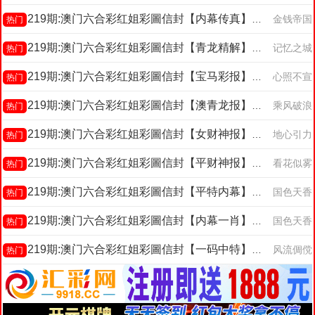
219期:澳门六合彩红姐彩圖信封【内幕传真】每期自动更新
金钱帝国
热门
219期:澳门六合彩红姐彩圖信封【青龙精解】每期自动更新
记忆之城
热门
219期:澳门六合彩红姐彩圖信封【宝马彩报】每期自动更新
心照不宣
热门
219期:澳门六合彩红姐彩圖信封【澳青龙报】每期自动更新
乘风破浪
热门
219期:澳门六合彩红姐彩圖信封【女财神报】每期自动更新
地心引力
热门
219期:澳门六合彩红姐彩圖信封【平财神报】每期自动更新
看花似雾
热门
219期:澳门六合彩红姐彩圖信封【平特内幕】每期自动更新
国色天香
热门
219期:澳门六合彩红姐彩圖信封【内幕一肖】每期自动更新
国色天香
热门
219期:澳门六合彩红姐彩圖信封【一码中特】每期自动更新
风流倜傥
热门